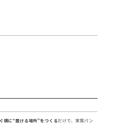
ぐ横に“置ける場所”をつくる
だけで、実質パン