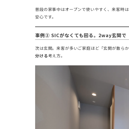
普段の家事中はオープンで使いやすく、来客時は
安心です。
事例② SICがなくても回る。2way玄関
次は玄関。来客が多いご家庭ほど「玄関が散ら
分ける
考え方。