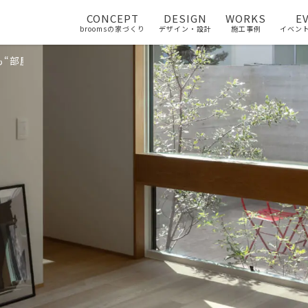
CONCEPT
DESIGN
WORKS
E
broomsの家づくり
デザイン・設計
施工事例
イベン
Cも“部屋”は要らない？家を大きくせずに片づく収納のつくり方