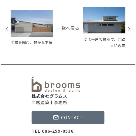
次
前
の
の
記
一覧へ戻る
記
事
事
ほぼ平屋で暮らす、北欧
中庭を囲む、静かな平屋
×和の家
株式会社グラムス
二級建築士事務所
CONTACT
TEL:086-259-0536